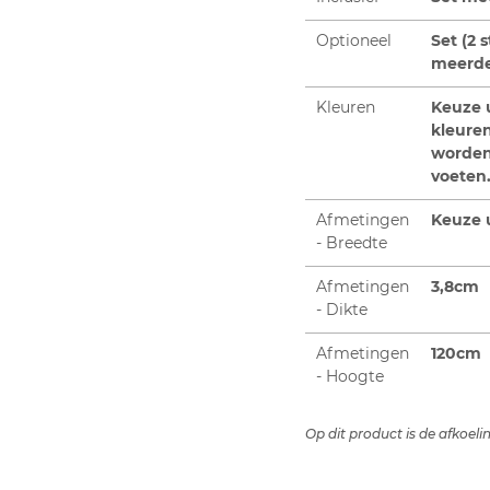
Optioneel
Set (2 
meerde
Kleuren
Keuze u
kleure
worden 
voeten
Afmetingen
Keuze u
- Breedte
Afmetingen
3,8cm
- Dikte
Afmetingen
120cm
- Hoogte
Op dit product is de afkoel