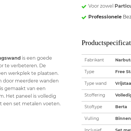
Voor zowel
Partic
Professionele
Bez
Productspecificat
ingswand
is een goede
Fabrikant
Narbut
r te verbeteren. De
Type
Free S
een werkplek te plaatsen.
en door meerdere wanden
Type wand
Vrijst
 is gemaakt van een
Stoffering
Volledi
 Het paneel is volledig
t een set metalen voeten.
Stoftype
Berta
Vulling
Binnen
Inclusief
Set me