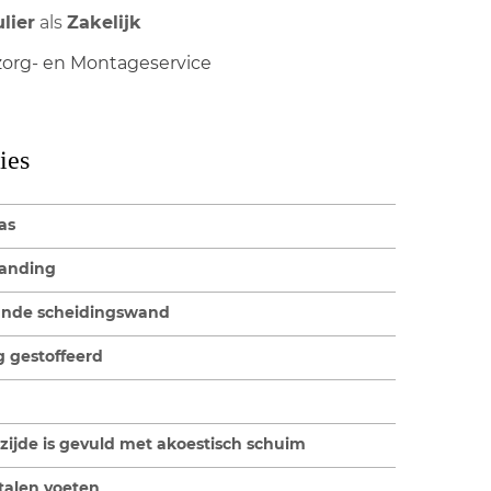
ulier
als
Zakelijk
org- en Montageservice
ies
as
tanding
aande scheidingswand
g gestoffeerd
zijde is gevuld met akoestisch schuim
talen voeten