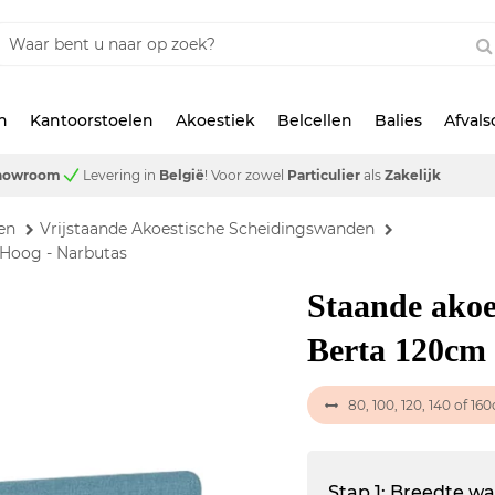
n
Kantoorstoelen
Akoestiek
Belcellen
Balies
Afval
showroom
Levering in
België
!
Voor zowel
Particulier
als
Zakelijk
en
Vrijstaande Akoestische Scheidingswanden
Hoog - Narbutas
Staande akoe
Berta 120cm 
80, 100, 120, 140 of 16
Stap 1: Breedte w