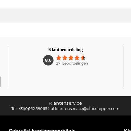
Klantbeoordeling
1
8.6
271 beoordelingen
Klantenservice
Tel:
+31(0)162 580654
of
klantenservice@officetopper.com
Gebruikt kantoormeubilair
Kl