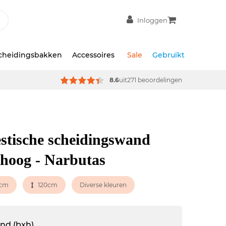
Inloggen
scheidingsbakken
Accessoires
Sale
Gebruikt
8.6
uit
271 beoordelingen
stische scheidingswand
hoog - Narbutas
0cm
120cm
Diverse kleuren
and (bxh)