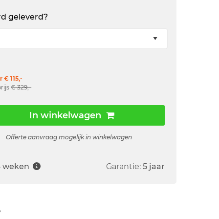
rd geleverd?
 € 115,-
rijs
€ 329,-
In winkelwagen
Offerte aanvraag mogelijk in winkelwagen
6 weken
Garantie:
5 jaar
ë