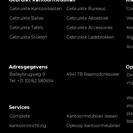
Gebruikte Kantoorkasten
Gebruikte Bureaus
Co
Gebruikte Balies
Gebruikte Akoestiek
Ve
Gebruikte Tafels
Gebruikte Accessoires
Ke
Gebruikte Stoelen
Gebruikte Ladeblokken
Al
Ac
Adresgegevens
Op
Baileybrugweg 9
4941 TB Raamsdonksveer
De
Tel: +31 (0)162 580654
vri
Wen
sho
Services
pla
Complete
Kantoormeubilair leasen
bes
kantoorinrichting
Opkoop kantoormeubilair