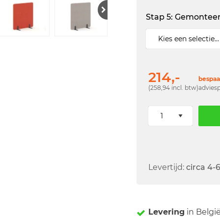
Stap 5: Gemontee
214,-
bespaar
(258,94 incl. btw)
adviesp
Levertijd:
circa 4-
Levering
in Belgi