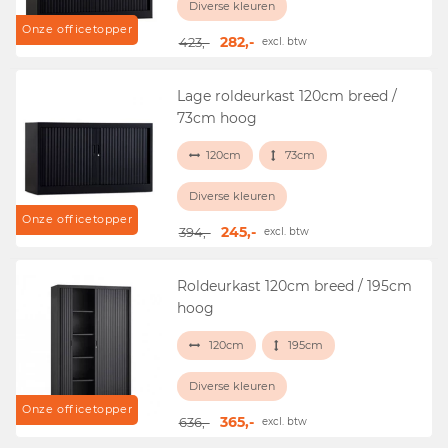
Diverse kleuren
Onze officetopper
282,-
423,-
excl. btw
Lage roldeurkast 120cm breed /
73cm hoog
120cm
73cm
Diverse kleuren
Onze officetopper
245,-
394,-
excl. btw
Roldeurkast 120cm breed / 195cm
hoog
120cm
195cm
Diverse kleuren
Onze officetopper
365,-
636,-
excl. btw