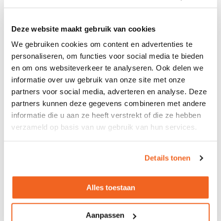
Bodem
Vlakke bodem door een speciaal
bodemlegbord
Deze website maakt gebruik van cookies
Stelvoetjes
De kast heeft 4 stelvoetjes
We gebruiken cookies om content en advertenties te
Slot
Voorzien van cilinderslot
personaliseren, om functies voor social media te bieden
en om ons websiteverkeer te analyseren. Ook delen we
Sleutels
Inclusief 2 sleutels, waarvan 1
informatie over uw gebruik van onze site met onze
kniksleutel
partners voor social media, adverteren en analyse. Deze
Montage
Let op, de kast is niet demontabel
partners kunnen deze gegevens combineren met andere
en wordt dus gemonteerd
informatie die u aan ze heeft verstrekt of die ze hebben
geleverd
verzameld op basis van uw gebruik van hun services.
Kleuren
Wit (RAL 9010), aluminium (RAL
9006), zwart (RAL 9005)
Details tonen
Breedte
100cm
Alles toestaan
Diepte
45cm
Hoogte
73cm
Aanpassen