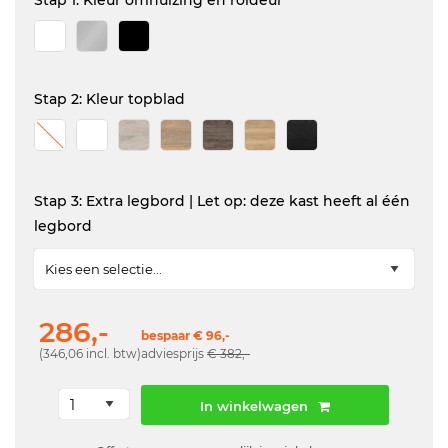
Stap 1: Kleur omhuizing en roldeur
Stap 2: Kleur topblad
Stap 3: Extra legbord | Let op: deze kast heeft al één
legbord
286,-
bespaar € 96,-
(346,06 incl. btw)
adviesprijs
€ 382,-
In winkelwagen