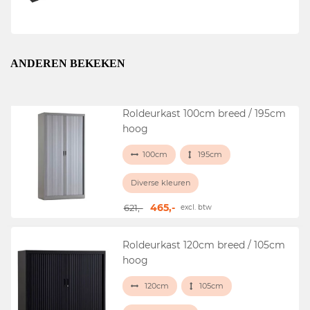
ANDEREN BEKEKEN
Roldeurkast 100cm breed / 195cm
hoog
100cm
195cm
Diverse kleuren
465,-
621,-
excl. btw
Roldeurkast 120cm breed / 105cm
hoog
120cm
105cm