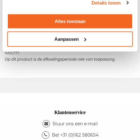
Details tonen
- Transparant kunststof rug - Kunststof zitting -
Fabrikant:
Papatya
Alles toestaan
Kleuren
- Kleur rug: transparant groen - Kleur zitting: oranje
Aanpassen
Afmetingen
- Zitbreedte: 38cm - Zitdiepte: 40cm - Zithoogte:
46cm
Op dit product is de afkoelingsperiode niet van toepassing
Klantenservice
Stuur ons een e-mail
Bel +31 (0)162 580654