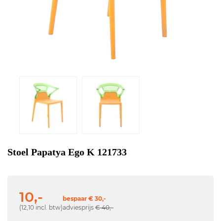
Stoel Papatya Ego K 121733
10,-
bespaar € 30,-
(12,10 incl. btw)
adviesprijs
€ 40,-