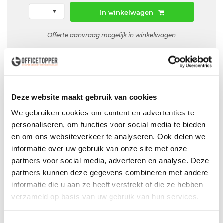
In winkelwagen
Offerte aanvraag mogelijk in winkelwagen
Niet leverbaar
Deze website maakt gebruik van cookies
Levering
in België
We gebruiken cookies om content en advertenties te
personaliseren, om functies voor social media te bieden
Voor zowel
Particulier
als
Zakelijk
en om ons websiteverkeer te analyseren. Ook delen we
Professionele
Bezorg- en Montageservice
informatie over uw gebruik van onze site met onze
partners voor social media, adverteren en analyse. Deze
partners kunnen deze gegevens combineren met andere
informatie die u aan ze heeft verstrekt of die ze hebben
verzameld op basis van uw gebruik van hun services.
Productspecificaties
Tweedehands Ego K Papatya stoel