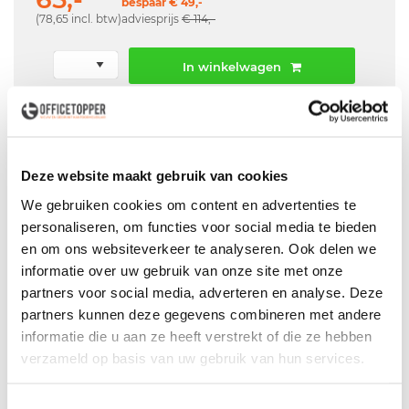
bespaar € 49,-
(78,65 incl. btw)
adviesprijs
€ 114,-
In winkelwagen
Offerte aanvraag mogelijk in winkelwagen
Niet leverbaar
Deze website maakt gebruik van cookies
We gebruiken cookies om content en advertenties te
personaliseren, om functies voor social media te bieden
Levering
in België
en om ons websiteverkeer te analyseren. Ook delen we
informatie over uw gebruik van onze site met onze
Voor zowel
Particulier
als
Zakelijk
partners voor social media, adverteren en analyse. Deze
Professionele
Bezorg- en Montageservice
partners kunnen deze gegevens combineren met andere
informatie die u aan ze heeft verstrekt of die ze hebben
verzameld op basis van uw gebruik van hun services.
Productspecificaties