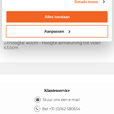
Details tonen
Gebruikte Predali Plus antraciet
Alles toestaan
-
Showroommodel
- designstoel - Stapelbaar tot 10
stuks - Materiaal: polyethleen - Kleur: antraciet -
Aanpassen
Fabrikant:
Pedrali
- Type:
Plus
Afmetingen:
-
Breedte: 78cm - Diepte: 73cm - Hoogte: 75cm -
Zithoogte: 40cm - Hoogte armleuning tot vloer:
63,5cm
Klantenservice
Stuur ons een e-mail
Bel +31 (0)162 580654