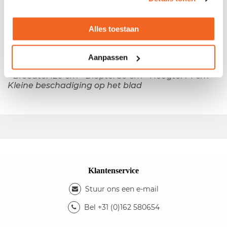
- Vaste hoogte - Melamine blad - Dubbele
Alles toestaan
kolompoot
Kleuren
- Kleur blad: noten - Kleur poten: chroom
Aanpassen
Afmetingen
- Breedte: 120 cm - Diepte: 80 cm - Hoogte: 74 cm
Kleine beschadiging op het blad
Klantenservice
Stuur ons een e-mail
Bel +31 (0)162 580654