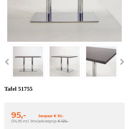
Tafel 51755
95,-
bespaar € 30,-
(114,95 incl. btw)
adviesprijs
€ 125,-