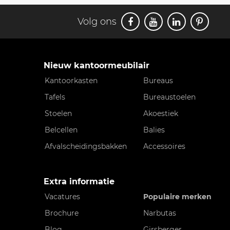
Volg ons
Nieuw kantoormeubilair
Kantoorkasten
Bureaus
Tafels
Bureaustoelen
Stoelen
Akoestiek
Belcellen
Balies
Afvalscheidingsbakken
Accessoires
Extra informatie
Vacatures
Populaire merken
Brochure
Narbutas
Blog
Girsberger