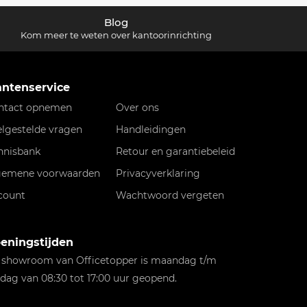
Blog
Kom meer te weten over kantoorinrichting
antenservice
ntact opnemen
Over ons
elgestelde vragen
Handleidingen
nnisbank
Retour en garantiebeleid
gemene voorwaarden
Privacyverklaring
count
Wachtwoord vergeten
eningstijden
 showroom van Officetopper is maandag t/m
jdag van 08:30 tot 17:00 uur geopend.