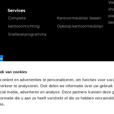
Wen
sho
Services
pla
Complete
Kantoormeubilair leasen
bes
kantoorinrichting
Opkoop kantoormeubilair
Snelleverprogramma
f
ik van cookies
ontent en advertenties te personaliseren, om functies voor soci
erkeer te analyseren. Ook delen we informatie over uw gebruik 
cial media, adverteren en analyse. Deze partners kunnen deze
ormatie die u aan ze heeft verstrekt of die ze hebben verzameld
es.