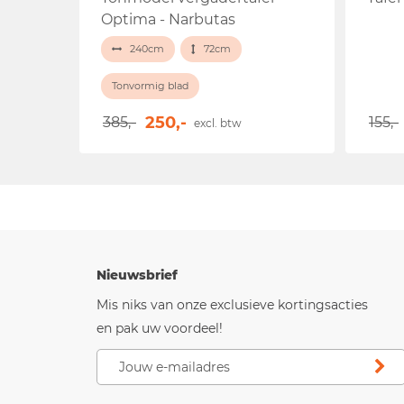
Optima - Narbutas
240cm
72cm
Tonvormig blad
250,-
385,-
155,-
excl. btw
Nieuwsbrief
Mis niks van onze exclusieve kortingsacties
en pak uw voordeel!