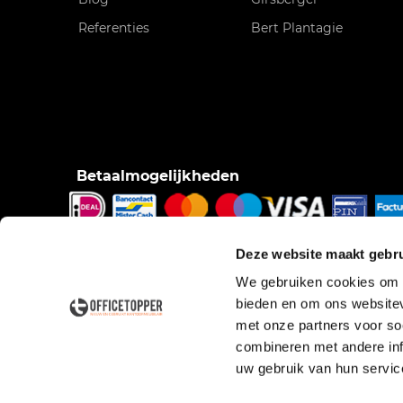
Referenties
Bert Plantagie
Betaalmogelijkheden
iDeal, Bancontact/Mister Cash, Creditcard, Pinnen o
Deze website maakt gebru
pinnen bij bezorging, Factuur.
We gebruiken cookies om c
bieden en om ons websitev
met onze partners voor so
combineren met andere inf
uw gebruik van hun servic