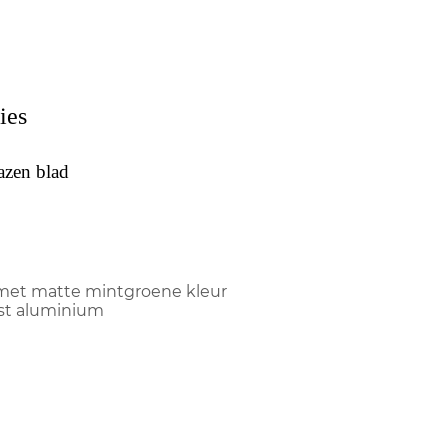
ies
azen blad
s met matte mintgroene kleur
jst aluminium