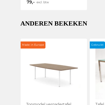
79,-
excl. btw
ANDEREN BEKEKEN
Made in Europe
Gebruikt
Tonmodel vergadertafel
Tafel