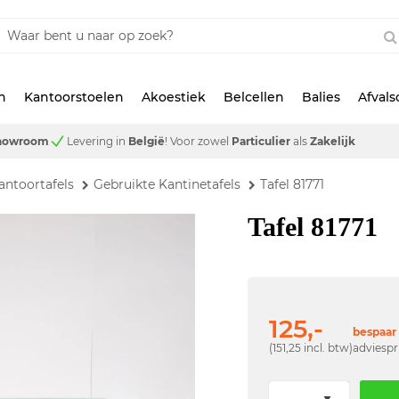
n
Kantoorstoelen
Akoestiek
Belcellen
Balies
Afval
showroom
Levering in
België
!
Voor zowel
Particulier
als
Zakelijk
antoortafels
Gebruikte Kantinetafels
Tafel 81771
Tafel 81771
125,-
bespaar 
(151,25 incl. btw)
adviespr