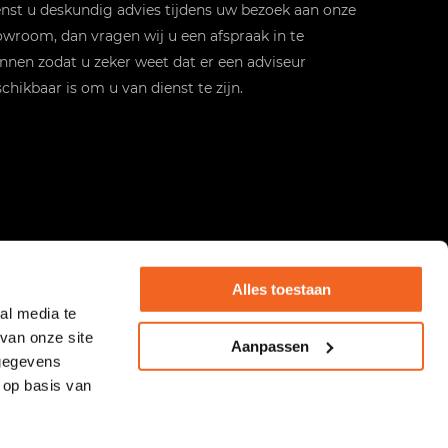
st u deskundig advies tijdens uw bezoek aan onze
wroom, dan vragen wij u een afspraak in te
nnen zodat u zeker weet dat er een adviseur
chikbaar is om u van dienst te zijn.
Alles toestaan
al media te
van onze site
Aanpassen
 gegevens
 op basis van
Heeft u een vraag of wilt u meer informatie?