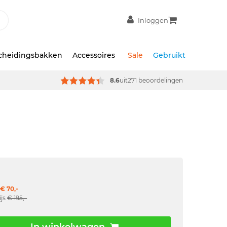
Inloggen
scheidingsbakken
Accessoires
Sale
Gebruikt
8.6
uit
271 beoordelingen
€ 70,-
ijs
€ 195,-