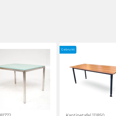
Gebruikt
 81772
Kantinetafel 111850