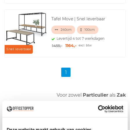
Tafel Move | Snel leverbaar
240cm
100cm
Levertijd 4 tot 7 werkdagen
1164,-
1455,-
excl. btw
Snel leverbaar
1
Voor zowel
Particulier
als
Zakelijk
Vergadertafels voor 16 personen kopen
De vergadertafels in ons assortiment zijn in diverse afmetingen
Deze website maakt gebruik van cookies