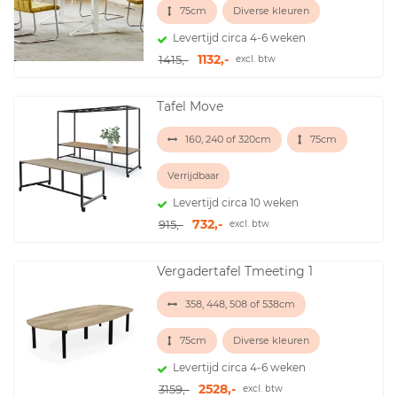
75cm
Diverse kleuren
Levertijd circa 4-6 weken
1132,-
1415,-
excl. btw
Tafel Move
160, 240 of 320cm
75cm
Verrijdbaar
Levertijd circa 10 weken
732,-
915,-
excl. btw
Vergadertafel Tmeeting 1
358, 448, 508 of 538cm
75cm
Diverse kleuren
Levertijd circa 4-6 weken
2528,-
3159,-
excl. btw