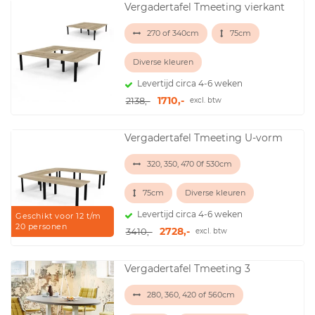
Vergadertafel Tmeeting vierkant
270 of 340cm
75cm
Diverse kleuren
Levertijd circa 4-6 weken
1710,-
2138,-
excl. btw
Vergadertafel Tmeeting U-vorm
320, 350, 470 0f 530cm
75cm
Diverse kleuren
Levertijd circa 4-6 weken
Geschikt voor 12 t/m
20 personen
2728,-
3410,-
excl. btw
Vergadertafel Tmeeting 3
280, 360, 420 of 560cm