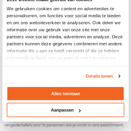
verkrijgbaar – en dus ook voor verschillende aantallen aan
We gebruiken cookies om content en advertenties te
personen. Zo ook voor 16 personen. Deze kantoortafels bieden
personaliseren, om functies voor social media te bieden
ruimte voor grote groepen collega’s, gasten of
en om ons websiteverkeer te analyseren. Ook delen we
samenwerkingspartners. Ideaal als je regelmatig grote groepen
informatie over uw gebruik van onze site met onze
mensen wilt ontvangen in jouw vergaderruimte – bijvoorbeeld
partners voor social media, adverteren en analyse. Deze
voor een teamoverleg of een presentatie. We bieden een aantal
partners kunnen deze gegevens combineren met andere
vergadertafels voor 16 personen in onze webshop. We lichten je
informatie die u aan ze heeft verstrekt of die ze hebben
graag toe waar je op kunt letten bij het uitkiezen van de perfect
verzameld op basis van uw gebruik van hun services.
passende tafel.
Details tonen
Alles toestaan
Een vorm passend bij jouw vergaderruimte
Heb je een lange, smalle vergaderruimte? Of typeer je hem
eerder als vierkant of breed? Passend bij de vorm van jouw
Aanpassen
vergaderruimte, kies je voor een specifieke vergadertafel. De
vergadertafels voor 16 personen die je vindt in ons assortiment,