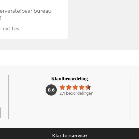
gerverstelbaar bureau
1
-
excl. btw
Klantbeoordeling
1
8.6
271 beoordelingen
Klantenservice