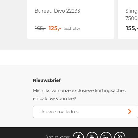
Bureau Divo 22233
Slin
7500
125,-
155,
165,-
excl. btw
Nieuwsbrief
Mis niks van onze exclusieve kortingsacties
en pak uw voordeel!
Volg ons