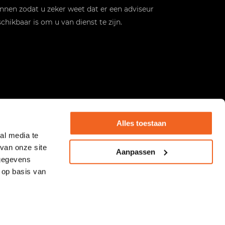
nnen zodat u zeker weet dat er een adviseur
chikbaar is om u van dienst te zijn.
Alles toestaan
al media te
van onze site
Aanpassen
 gegevens
 op basis van
Heeft u een vraag of wilt u meer informatie?
Neem dan gerust contact met ons op.
Realisatie webshop:
Flashpoint