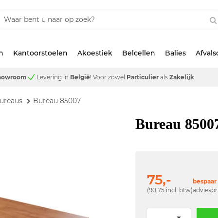
n
Kantoorstoelen
Akoestiek
Belcellen
Balies
Afval
showroom
Levering in
België
!
Voor zowel
Particulier
als
Zakelijk
ureaus
Bureau 85007
Bureau 8500
75,-
bespaar 
(90,75 incl. btw)
adviespr