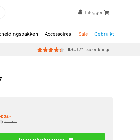
Inloggen
scheidingsbakken
Accessoires
Sale
Gebruikt
8.6
uit
271 beoordelingen
7
€ 25,-
ijs
€ 100,-