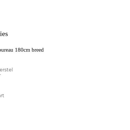
ies
bureau 180cm breed
erstel
r
rt