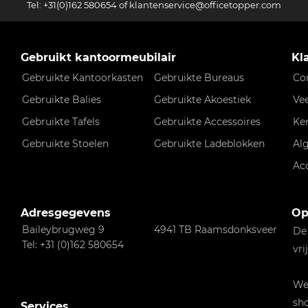
Tel:
+31(0)162 580654
of
klantenservice@officetopper.com
Gebruikt kantoormeubilair
Kl
Gebruikte Kantoorkasten
Gebruikte Bureaus
Co
Gebruikte Balies
Gebruikte Akoestiek
Ve
Gebruikte Tafels
Gebruikte Accessoires
Ke
Gebruikte Stoelen
Gebruikte Ladeblokken
Al
Ac
Adresgegevens
Op
Baileybrugweg 9
4941 TB Raamsdonksveer
De
Tel: +31 (0)162 580654
vri
Wen
sho
Services