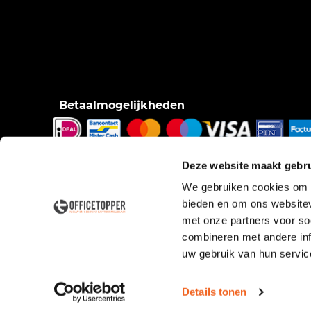
Betaalmogelijkheden
iDeal, Bancontact/Mister Cash, Creditcard, Pinnen o
Deze website maakt gebru
pinnen bij bezorging, Factuur.
We gebruiken cookies om c
bieden en om ons websitev
met onze partners voor so
combineren met andere inf
uw gebruik van hun servic
Details tonen
© Copyright 2026 Officetopper
Algemene voorwaarden
P