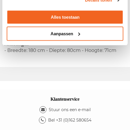
Tweedehands tafel met beuken blad
Alles toestaan
- Rechthoekig blad - Metalen 4-poots onderstel -
Vaste hoogte
Kleuren
Aanpassen
- Kleur blad: beuken - Kleur onderstel: antraciet
Afmetingen
- Breedte: 180 cm - Diepte: 80cm - Hoogte: 71cm
Klantenservice
Stuur ons een e-mail
Bel +31 (0)162 580654