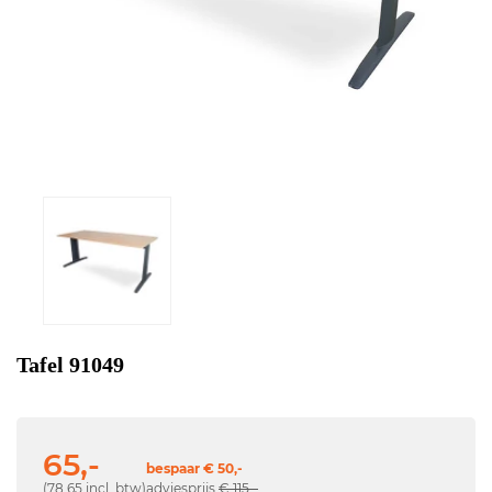
Tafel 91049
65,-
bespaar € 50,-
(78,65 incl. btw)
adviesprijs
€ 115,-