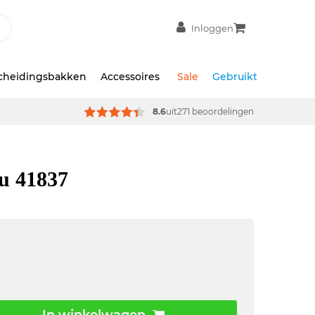
Inloggen
scheidingsbakken
Accessoires
Sale
Gebruikt
8.6
uit
271 beoordelingen
au 41837