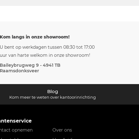
Kom langs in onze showroom!
U bent op werkdagen tussen 08:30 tot 17:00
uur van harte welkom in onze showroom!
Baileybrugweg 9 - 4941 TB
Raamsdonksveer
Blog
Kom meer te weten over kantoorinrichting
antenservice
ntact opnemen
Over ons