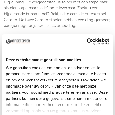
rugleuning. De vergaderstoel is zowel met een stapelbaar
als niet stapelbaar sledeframe leverbaar. Zoekt u een
bijpassende bureaustoel? Bekijk dan eens de bureaustoel
Camiro. De twee Camiro stoelen hebben één ding gemeen;
een gunstige prijs-kwaliteitsverhouding.
Productspecificaties
Fabrikant
Girsberger
Deze website maakt gebruik van cookies
Type
Camiro
We gebruiken cookies om content en advertenties te
Design
Martin Ballendat
personaliseren, om functies voor social media te bieden
en om ons websiteverkeer te analyseren. Ook delen we
Rug
Netbespannen rug
informatie over uw gebruik van onze site met onze
partners voor social media, adverteren en analyse. Deze
Armleggers
Geïntegreerde armleggers
partners kunnen deze gegevens combineren met andere
Zitting
Gestoffeerde zitting
informatie die u aan ze heeft verstrekt of die ze hebben
verzameld op basis van uw gebruik van hun services.
Onderstel
Metalen sledemodel onderstel