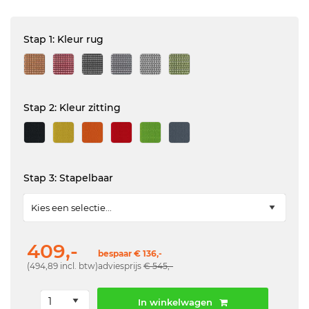
Stap 1: Kleur rug
Stap 2: Kleur zitting
Stap 3: Stapelbaar
409,-
bespaar € 136,-
(494,89 incl. btw)
adviesprijs
€ 545,-
In winkelwagen