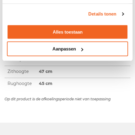
Optie
Keuze uit een frame dat wel of niet
Details tonen
stapelbaar is
Kleur rug
Keuze uit diverse Comfstyle-kleuren
Alles toestaan
Kleur
Keuze uit diverse Harlequin-kleuren
zitting
Aanpassen
Zitdiepte
47 cm
Zithoogte
47 cm
Rughoogte
45 cm
Op dit product is de afkoelingsperiode niet van toepassing