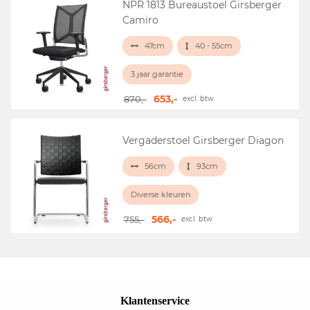
NPR 1813 Bureaustoel Girsberger
Camiro
47cm
40 - 55cm
3 jaar garantie
653,-
870,-
excl. btw
Vergaderstoel Girsberger Diagon
56cm
93cm
Diverse kleuren
566,-
755,-
excl. btw
Klantenservice