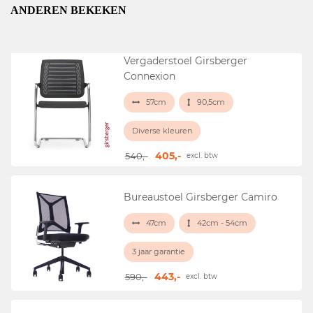
ANDEREN BEKEKEN
Vergaderstoel Girsberger
Connexion
57cm
90,5cm
Diverse kleuren
405,-
540,-
excl. btw
Bureaustoel Girsberger Camiro
47cm
42cm - 54cm
3 jaar garantie
443,-
590,-
excl. btw