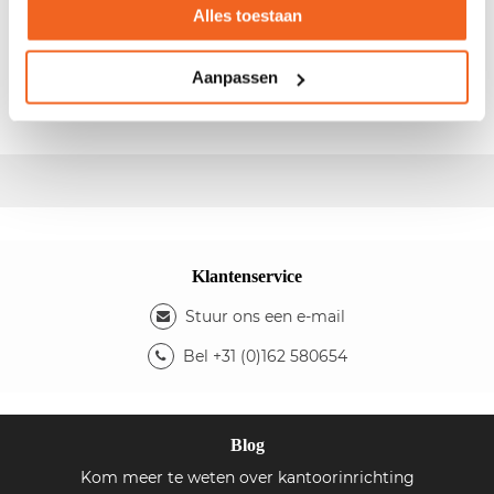
Alles toestaan
Gebruikte vergadertafel Ceka Aleo
- Afm: 200x160x75cm (bxdxh) - Vaste Hoogte - Kleur
blad: licht peren - Kleur 4-poots onderstel: wit -
Aanpassen
Fabrikant:
Ceka
- Type:
Aleo
Nieuwprijs: €870,-
Klantenservice
Stuur ons een e-mail
Bel +31 (0)162 580654
Blog
Kom meer te weten over kantoorinrichting