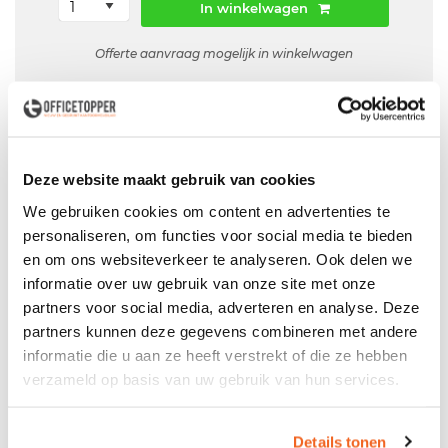
In winkelwagen
Offerte aanvraag mogelijk in winkelwagen
Levertijd:
4 tot 7 werkdagen
Garantie:
5 jaar
Deze website maakt gebruik van cookies
Levering
in België
We gebruiken cookies om content en advertenties te
personaliseren, om functies voor social media te bieden
Voor zowel
Particulier
als
Zakelijk
en om ons websiteverkeer te analyseren. Ook delen we
Professionele
Bezorg- en Montageservice
informatie over uw gebruik van onze site met onze
partners voor social media, adverteren en analyse. Deze
partners kunnen deze gegevens combineren met andere
informatie die u aan ze heeft verstrekt of die ze hebben
Omschrijving
verzameld op basis van uw gebruik van hun services.
De
vierkante vergadertafel Arca
biedt plaats voor 4
personen bij 120x120cm en voor 8 personen bij 160x160cm.
Details tonen