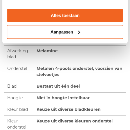
Door de plaatsing van de poten kan men perfect zitten
zonder de benen te stoten. Het 25mm dikke blad van de
vergadertafel wordt ondersteund door 4 poten met
Alles toestaan
steldopjes.
Aanpassen
Productspecificaties
Video
Afwerking
Melamine
blad
Onderstel
Metalen 4-poots onderstel, voorzien van
stelvoetjes
Blad
Bestaat uit één deel
Hoogte
Niet in hoogte instelbaar
Kleur blad
Keuze uit diverse bladkleuren
Kleur
Keuze uit diverse kleuren onderstel
onderstel