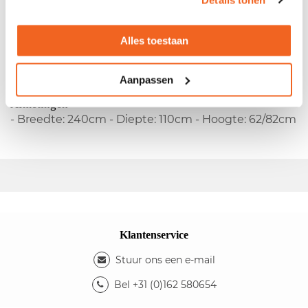
Gebruikte vergadertafel licht eiken
Alles toestaan
- Vaste hoogte - Melamine blad - 4-poots onderstel
Kleuren
- Kleur blad: licht eiken - Kleur bladrand: zwart -
Aanpassen
Kleur onderstel: zilvergrijs
Afmetingen
- Breedte: 240cm - Diepte: 110cm - Hoogte: 62/82cm
Klantenservice
Stuur ons een e-mail
Bel +31 (0)162 580654