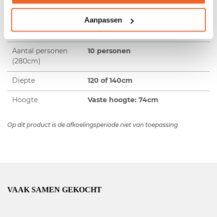
(180cm)
Aanpassen
Aantal personen
8 personen
(240cm)
Aantal personen
10 personen
(280cm)
Diepte
120 of 140cm
Hoogte
Vaste hoogte: 74cm
Op dit product is de afkoelingsperiode niet van toepassing
VAAK SAMEN GEKOCHT