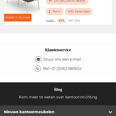
120, 180, 240 of 280cm
74cm
HPL Fenix blad
Made in Europe
917,-
1410,-
excl. btw
Klantenservice
Stuur ons een e-mail
Bel +31 (0)162 580654
Blog
Kom meer te weten over kantoorinrichting
Nieuwe kantoormeubelen