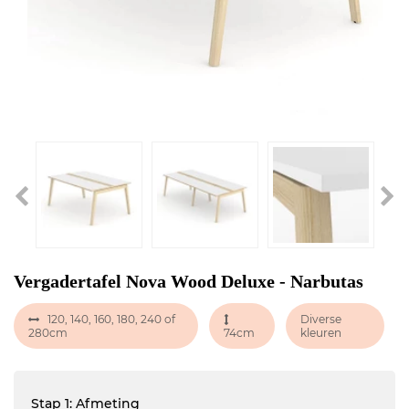
Vergadertafel Nova Wood Deluxe - Narbutas
120, 140, 160, 180, 240 of
Diverse
280cm
74cm
kleuren
Stap 1: Afmeting