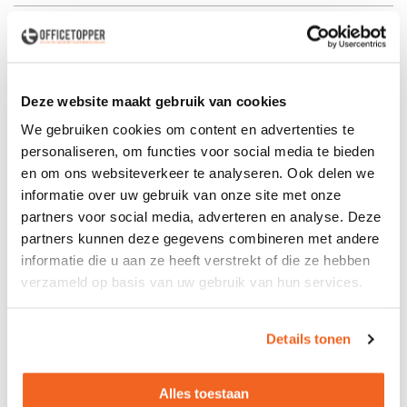
Kabeldoorvoerpunt
Essenhout inleg incl.
kabeldoorvoerpunt
Onderstel
4- of 6-poots onderstel
Deze website maakt gebruik van cookies
Poten
Massief houten poten
We gebruiken cookies om content en advertenties te
Kleur poten
Essenhout blank gelakt of zwart
personaliseren, om functies voor social media te bieden
gebeitst
en om ons websiteverkeer te analyseren. Ook delen we
informatie over uw gebruik van onze site met onze
Kabelgoten
Inclusief 1 kabelgoot bij
partners voor social media, adverteren en analyse. Deze
breedtematen 120, 140, 160 en
partners kunnen deze gegevens combineren met andere
180cm
informatie die u aan ze heeft verstrekt of die ze hebben
Inclusief 2 kabelgoten bij
verzameld op basis van uw gebruik van hun services.
breedtematen 240 en 280cm
Aantal personen
4 personen
Details tonen
(120cm)
Aantal personen
6 personen
Alles toestaan