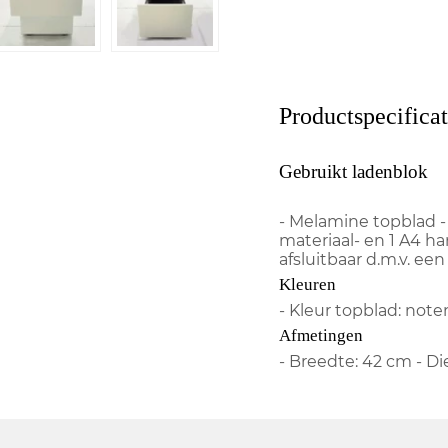
Productspecificat
Gebruikt ladenblok
- Melamine topblad -
materiaal- en 1 A4 h
afsluitbaar d.m.v. een
Kleuren
- Kleur topblad: not
Afmetingen
- Breedte: 42 cm - D