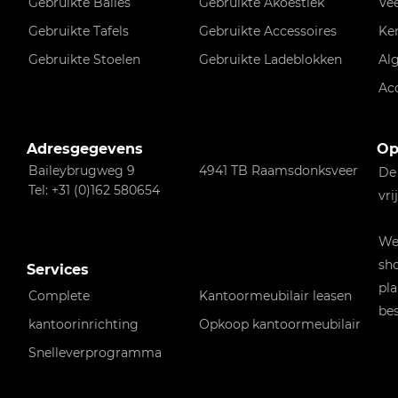
Gebruikte Balies
Gebruikte Akoestiek
Ve
Gebruikte Tafels
Gebruikte Accessoires
Ke
Gebruikte Stoelen
Gebruikte Ladeblokken
Al
Ac
Adresgegevens
Op
Baileybrugweg 9
4941 TB Raamsdonksveer
De
Tel: +31 (0)162 580654
vri
Wen
sho
Services
pla
Complete
Kantoormeubilair leasen
bes
kantoorinrichting
Opkoop kantoormeubilair
Snelleverprogramma