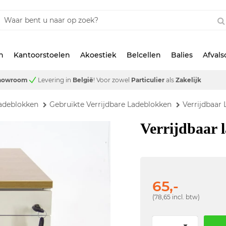
n
Kantoorstoelen
Akoestiek
Belcellen
Balies
Afval
showroom
Levering in
België
!
Voor zowel
Particulier
als
Zakelijk
adeblokken
Gebruikte Verrijdbare Ladeblokken
Verrijdbaar
Verrijdbaar 
65,-
(78,65 incl. btw)