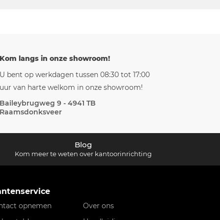
Kom langs in onze showroom!
U bent op werkdagen tussen 08:30 tot 17:00
uur van harte welkom in onze showroom!
Baileybrugweg 9 - 4941 TB
Raamsdonksveer
Blog
Kom meer te weten over kantoorinrichting
antenservice
ntact opnemen
Over ons