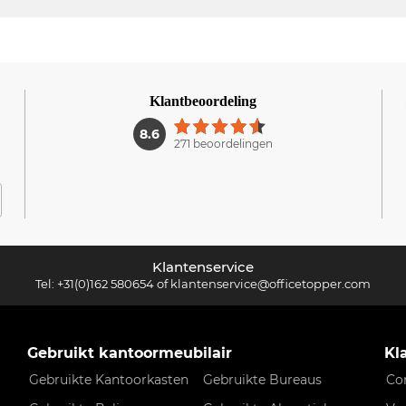
Klantbeoordeling
1
8.6
271 beoordelingen
Klantenservice
Tel:
+31(0)162 580654
of
klantenservice@officetopper.com
Gebruikt kantoormeubilair
Kl
Gebruikte Kantoorkasten
Gebruikte Bureaus
Co