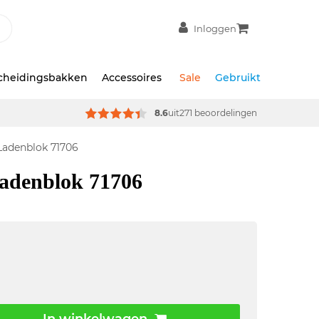
Inloggen
scheidingsbakken
Accessoires
Sale
Gebruikt
8.6
uit
271 beoordelingen
 Ladenblok 71706
ladenblok 71706