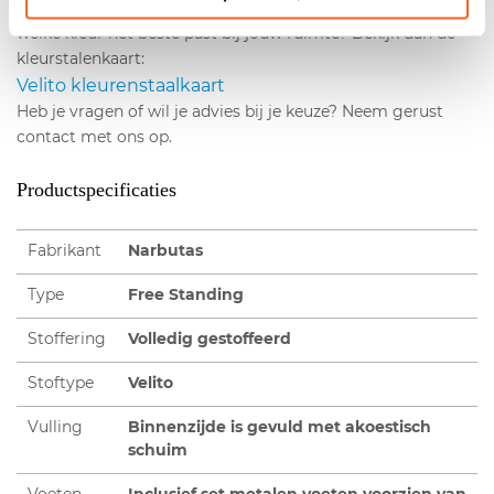
verkrijgbaar in verschillende kleuren. Wil je vooraf zien
welke kleur het beste past bij jouw ruimte? Bekijk dan de
kleurstalenkaart:
Velito kleurenstaalkaart
Heb je vragen of wil je advies bij je keuze? Neem gerust
contact met ons op.
Productspecificaties
Fabrikant
Narbutas
Type
Free Standing
Stoffering
Volledig gestoffeerd
Stoftype
Velito
Vulling
Binnenzijde is gevuld met akoestisch
schuim
Voeten
Inclusief set metalen voeten voorzien van