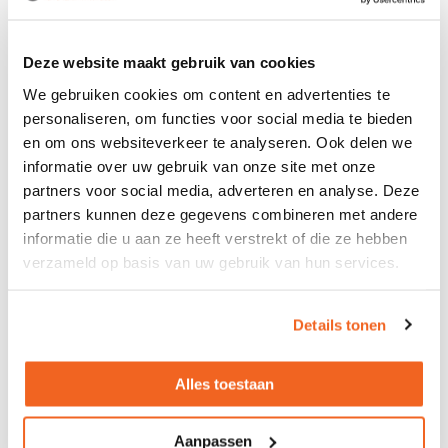
Levering
in België
Voor zowel
Particulier
als
Zakelijk
Deze website maakt gebruik van cookies
We gebruiken cookies om content en advertenties te
Professionele
Bezorg- en Montageservice
personaliseren, om functies voor social media te bieden
en om ons websiteverkeer te analyseren. Ook delen we
informatie over uw gebruik van onze site met onze
Omschrijving
partners voor social media, adverteren en analyse. Deze
partners kunnen deze gegevens combineren met andere
De verrijdbare akoestische scheidingswand 180cm hoog is
informatie die u aan ze heeft verstrekt of die ze hebben
volledig gestoffeerd met Velito stof. De binnenzijde van de
verzameld op basis van uw gebruik van hun services.
wand is voorzien van akoestisch schuim. Hierdoor helpt de
wand de galm in uw kantoor te verminderen. Onder de
standaard meegeleverde metalen voeten zitten vier
Details tonen
zwenkwielen om de de scheidingswand eenvoudig binnen
uw ruimte te kunnen verplaatsen.
Alles toestaan
Kleurstaal bekijken?
Dit product is bekleed met de Velito-stof van Narbutas en is
Aanpassen