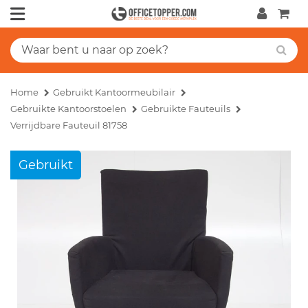
Home
Gebruikt Kantoormeubilair
Gebruikte Kantoorstoelen
Gebruikte Fauteuils
Verrijdbare Fauteuil 81758
Gebruikt