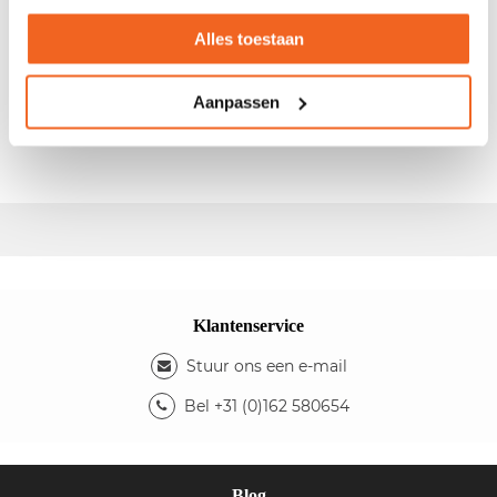
Tweedehands verrijdbare gestoffeerde fauteuil
Alles toestaan
- Verrijdbaar - Compleet gestoffeerd Kleuren - Kleur
stoffering: zwart - Kleur wielen: zwart Afmetingen -
Aanpassen
Zitbreedte: 42cm - Zitdiepte: 46cm - Zithoogte:
48cm
Klantenservice
Stuur ons een e-mail
Bel +31 (0)162 580654
Blog