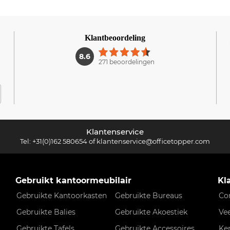
Klantbeoordeling
1
8.6
271 beoordelingen
Klantenservice
Tel:
+31(0)162 580654
of
klantenservice@officetopper.com
Gebruikt kantoormeubilair
Kl
Gebruikte Kantoorkasten
Gebruikte Bureaus
Co
Gebruikte Balies
Gebruikte Akoestiek
Ve
Gebruikte Tafels
Gebruikte Accessoires
Ke