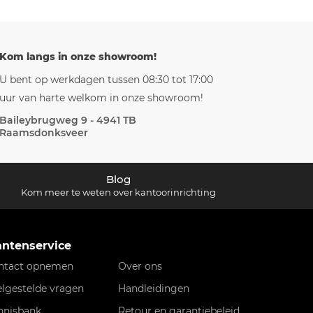
Kom langs in onze showroom!
U bent op werkdagen tussen 08:30 tot 17:00
uur van harte welkom in onze showroom!
Baileybrugweg 9 - 4941 TB
Raamsdonksveer
Blog
Kom meer te weten over kantoorinrichting
antenservice
ntact opnemen
Over ons
elgestelde vragen
Handleidingen
nnisbank
Retour en garantiebeleid