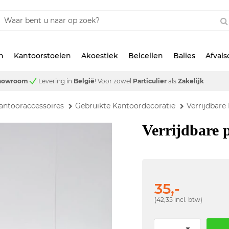
n
Kantoorstoelen
Akoestiek
Belcellen
Balies
Afval
showroom
Levering in
België
!
Voor zowel
Particulier
als
Zakelijk
antooraccessoires
Gebruikte Kantoordecoratie
Verrijdbare
Verrijdbare 
35,-
(42,35 incl. btw)