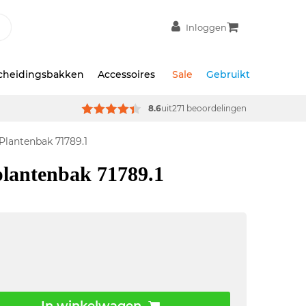
Inloggen
scheidingsbakken
Accessoires
Sale
Gebruikt
8.6
uit
271 beoordelingen
 Plantenbak 71789.1
plantenbak 71789.1