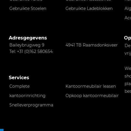
Gebruikte Stoelen
Gebruikte Ladeblokken
Al
Ac
Adresgegevens
Op
Baileybrugweg 9
4941 TB Raamsdonksveer
De
Tel: +31 (0)162 580654
vri
Wen
sho
Services
pla
Complete
Kantoormeubilair leasen
bes
kantoorinrichting
Opkoop kantoormeubilair
Snelleverprogramma