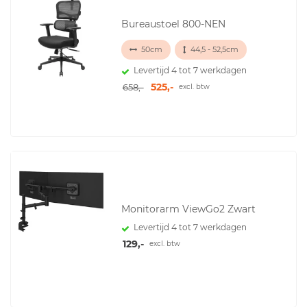
Bureaustoel 800-NEN
50cm
44,5 - 52,5cm
Levertijd 4 tot 7 werkdagen
525,-
658,-
excl. btw
Monitorarm ViewGo2 Zwart
Levertijd 4 tot 7 werkdagen
129,-
excl. btw