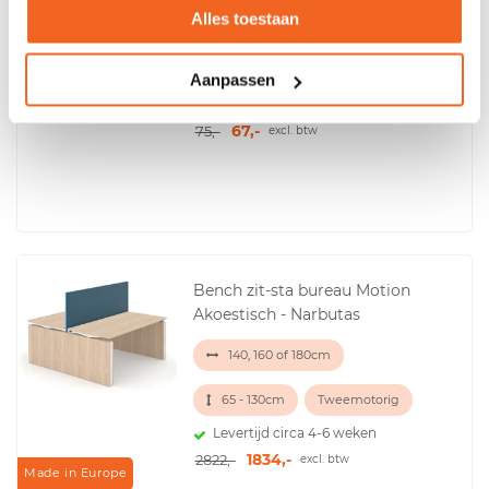
Alles toestaan
Laptopstandaard
Aanpassen
Levertijd 4 tot 7 werkdagen
67,-
75,-
excl. btw
Bench zit-sta bureau Motion
Akoestisch - Narbutas
140, 160 of 180cm
65 - 130cm
Tweemotorig
Levertijd circa 4-6 weken
1834,-
2822,-
excl. btw
Made in Europe