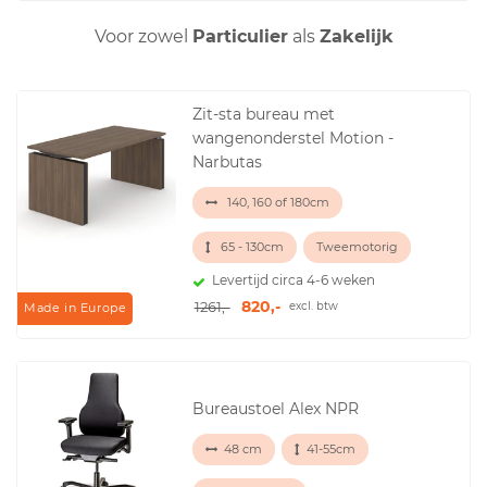
Voor zowel
Particulier
als
Zakelijk
Zit-sta bureau met
wangenonderstel Motion -
Narbutas
140, 160 of 180cm
65 - 130cm
Tweemotorig
Levertijd circa 4-6 weken
820,-
1261,-
excl. btw
Made in Europe
Bureaustoel Alex NPR
48 cm
41-55cm