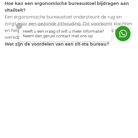
Hoe kan een ergonomische bureaustoel bijdragen aan
vitaliteit?
Een ergonomische bureaustoel ondersteunt de rug en
zorgt voor een gezonde zithouding. Dit voorkomt klachten
en helpt medewerkers energieker te blijven tijdens hun
Heeft u een vraag of wilt u meer informatie?
Neem dan gerust contact met ons op.
werkdag.
Wat zijn de voordelen van een zit-sta bureau?
Een zit-sta bureau maakt het eenvoudig om af te wisselen
tussen zittend en staand werken. Dit stimuleert de
doorbloeding, vermindert klachten en verhoogt de
concentratie.
Welke rol spelen planten en daglicht op kantoor?
Planten en voldoende daglicht verbeteren de luchtkwaliteit
en creëren een fijne sfeer. Dit verlaagt stress en verhoogt
de productiviteit.
Wat kan een werkgever doen om vitaliteit te
stimuleren?
Werkgevers kunnen investeren in ergonomisch meubilair,
beweging stimuleren met staande overlegplekken en
gezonde voeding aanbieden. Ook een open cultuur draagt