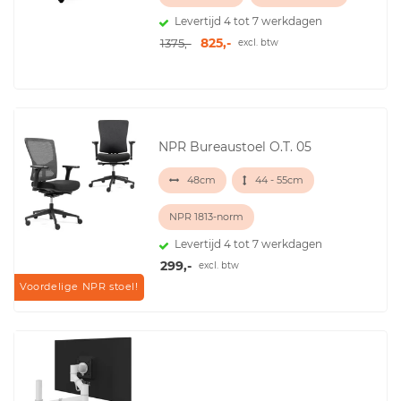
Levertijd 4 tot 7 werkdagen
825,-
1375,-
excl. btw
NPR Bureaustoel O.T. 05
48cm
44 - 55cm
NPR 1813-norm
Levertijd 4 tot 7 werkdagen
299,-
excl. btw
Voordelige NPR stoel!