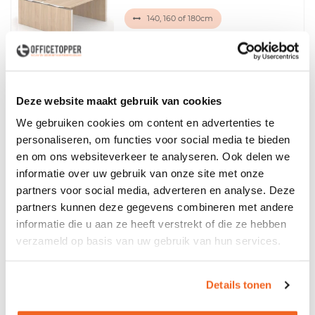
140, 160 of 180cm
65 - 130cm
Tweemotorig
Levertijd circa 4-6 weken
1680,-
2585,-
excl. btw
Made in Europe
Deze website maakt gebruik van cookies
We gebruiken cookies om content en advertenties te
personaliseren, om functies voor social media te bieden
NPR 1813 Bureaustoel Girsberger
en om ons websiteverkeer te analyseren. Ook delen we
Yanos
informatie over uw gebruik van onze site met onze
partners voor social media, adverteren en analyse. Deze
47cm
40cm - 55cm
partners kunnen deze gegevens combineren met andere
3 jaar garantie
informatie die u aan ze heeft verstrekt of die ze hebben
verzameld op basis van uw gebruik van hun services.
Levertijd circa 5 weken
634,-
845,-
excl. btw
Details tonen