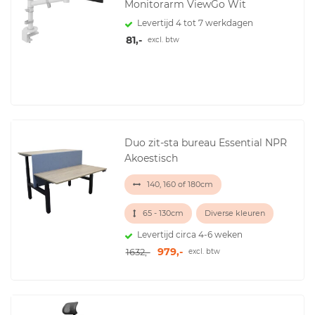
Monitorarm ViewGo Wit
Levertijd 4 tot 7 werkdagen
81,-
excl. btw
Duo zit-sta bureau Essential NPR
Akoestisch
140, 160 of 180cm
65 - 130cm
Diverse kleuren
Levertijd circa 4-6 weken
979,-
1632,-
excl. btw