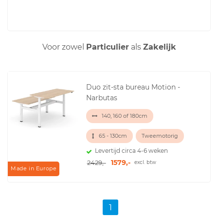
Voor zowel
Particulier
als
Zakelijk
Duo zit-sta bureau Motion -
Narbutas
140, 160 of 180cm
65 - 130cm
Tweemotorig
Levertijd circa 4-6 weken
1579,-
2429,-
excl. btw
Made in Europe
1