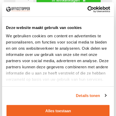
In winkelwagen
Offerte aanvraag mogelijk in winkelwagen
Niet leverbaar
Deze website maakt gebruik van cookies
We gebruiken cookies om content en advertenties te
personaliseren, om functies voor social media te bieden
en om ons websiteverkeer te analyseren. Ook delen we
Levering
in België
informatie over uw gebruik van onze site met onze
Voor zowel
Particulier
als
Zakelijk
partners voor social media, adverteren en analyse. Deze
partners kunnen deze gegevens combineren met andere
Professionele
Bezorg- en Montageservice
informatie die u aan ze heeft verstrekt of die ze hebben
verzameld op basis van uw gebruik van hun services.
Details tonen
Productspecificaties
Gebruikte vloerlamp
Alles toestaan
- Staande vloerlamp - Hoogte: 180cm - Kleur