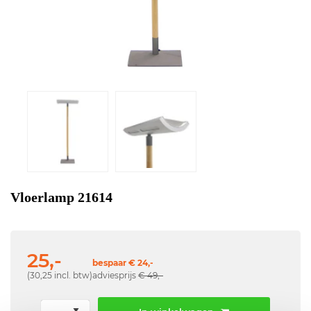
Vloerlamp 21614
25,-
bespaar € 24,-
(30,25 incl. btw)
adviesprijs
€ 49,-