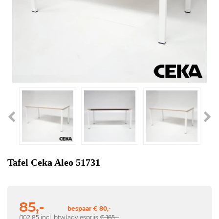
Tafel Ceka Aleo 51731
85,-
bespaar € 80,-
(102,85 incl. btw)
adviesprijs
€ 165,-