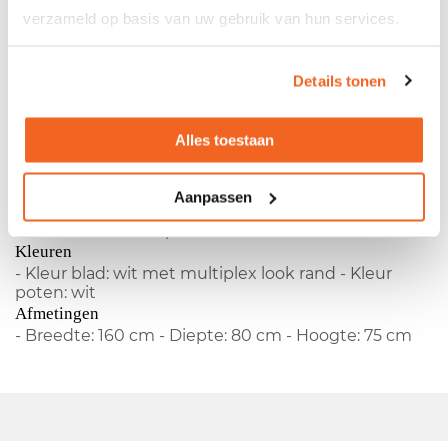
hoogte - Melamine blad - 4 poots onderstel
verzameld op basis van uw gebruik van hun services.
Kleuren- Kleur blad: wit - Kleur poten: wit
Afmetingen- Breedte: 160 cm - Diepte: 80 cm -
Hoogte: 75 cm
Details tonen
Productspecificaties
Alles toestaan
Gebruikte kantinetafel
Aanpassen
- Fabrikant:
Ceka
- Type:
Aleo
- Vaste hoogte -
Melamine blad - 4-poots onderstel
Kleuren
- Kleur blad: wit met multiplex look rand - Kleur
poten: wit
Afmetingen
- Breedte: 160 cm - Diepte: 80 cm - Hoogte: 75 cm