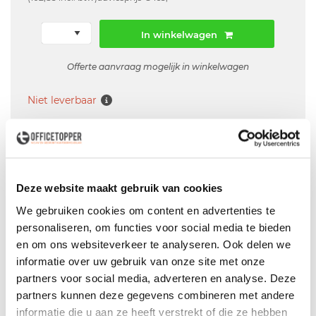
In winkelwagen
Offerte aanvraag mogelijk in winkelwagen
Niet leverbaar
Levering
in België
Deze website maakt gebruik van cookies
Voor zowel
Particulier
als
Zakelijk
We gebruiken cookies om content en advertenties te
Professionele
Bezorg- en Montageservice
personaliseren, om functies voor social media te bieden
en om ons websiteverkeer te analyseren. Ook delen we
informatie over uw gebruik van onze site met onze
partners voor social media, adverteren en analyse. Deze
Omschrijving
partners kunnen deze gegevens combineren met andere
informatie die u aan ze heeft verstrekt of die ze hebben
Gebruikte kantinetafel- Fabrikant: Ceka - Vaste