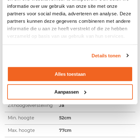
informatie over uw gebruik van onze site met onze
Omschrijving
partners voor social media, adverteren en analyse. Deze
partners kunnen deze gegevens combineren met andere
Zwarte werkkruk met PU zitting Met een zit-
informatie die u aan ze heeft verstrekt of die ze hebben
stahulp kunt u zittend en staand werken
verzameld op basis van uw gebruik van hun services.
gemakkelijk afwisselen, bovendien kan een zit-sta
hulp bij langdurig staan de perfecte ondersteuning
zijn om uw benen en rug te ontlasten. Een
langdurige statische houding kan uiteindelijk
Details tonen
leiden tot rug-, nek- en schouderklachten.
Alles toestaan
Productspecificaties
Aanpassen
Zitting
PU zitting
Zithoogteverstelling
Ja
Min. hoogte
52cm
Max. hoogte
77cm