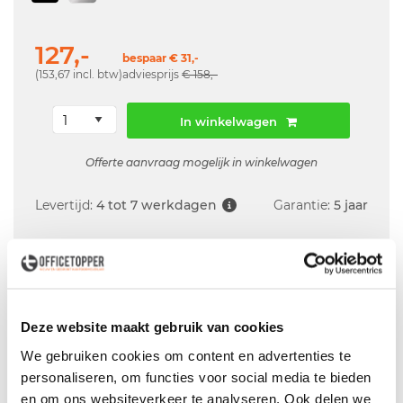
127,-
bespaar € 31,-
(153,67 incl. btw)
adviesprijs
€ 158,-
In winkelwagen
Offerte aanvraag mogelijk in winkelwagen
Levertijd:
4 tot 7 werkdagen
Garantie:
5 jaar
Levering
in België
Deze website maakt gebruik van cookies
Voor zowel
Particulier
als
Zakelijk
We gebruiken cookies om content en advertenties te
Professionele
Bezorg- en Montageservice
personaliseren, om functies voor social media te bieden
en om ons websiteverkeer te analyseren. Ook delen we