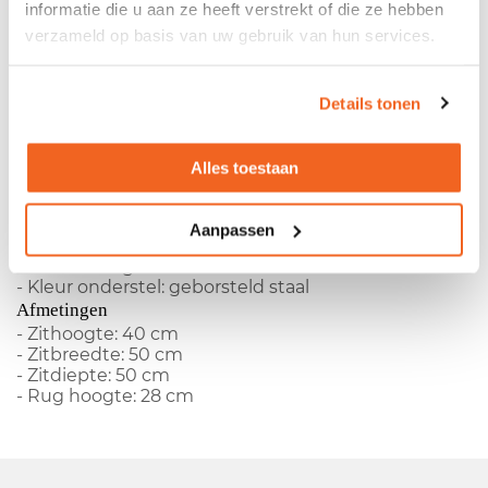
informatie die u aan ze heeft verstrekt of die ze hebben
Gebruikte Girsberger fauteuil
verzameld op basis van uw gebruik van hun services.
- Fabrikant:
Girsberger
- Type:
Square
Details tonen
Showroommodel
- Gestoffeerde rug
Alles toestaan
- Gestoffeerde zitting
- Gestoffeerde armleggers
Kleuren
Aanpassen
- Kleur rug: blauw
- Kleur zitting: blauw
- Kleur onderstel: geborsteld staal
Afmetingen
- Zithoogte: 40 cm
- Zitbreedte: 50 cm
- Zitdiepte: 50 cm
- Rug hoogte: 28 cm