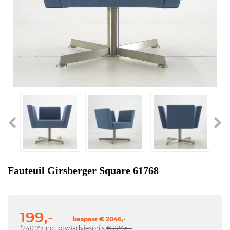
Fauteuil Girsberger Square 61768
199,-
bespaar € 2046,-
(240,79 incl. btw)
adviesprijs
€ 2245,-