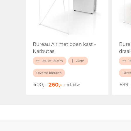
Bureau Air met open kast -
Bure
Narbutas
draa
160 of 180cm
74cm
1
Diverse kleuren
Diver
260,-
400,-
899,-
excl. btw