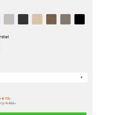
rstel
 € 113,-
rijs
€ 322,-