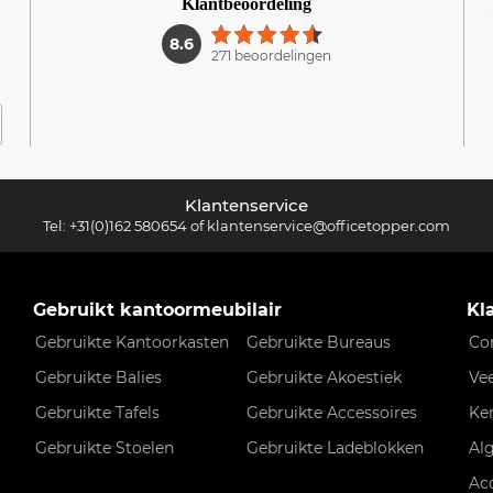
Klantbeoordeling
1
8.6
271 beoordelingen
Klantenservice
Tel:
+31(0)162 580654
of
klantenservice@officetopper.com
Gebruikt kantoormeubilair
Kl
Gebruikte Kantoorkasten
Gebruikte Bureaus
Co
Gebruikte Balies
Gebruikte Akoestiek
Ve
Gebruikte Tafels
Gebruikte Accessoires
Ke
Gebruikte Stoelen
Gebruikte Ladeblokken
Al
Ac