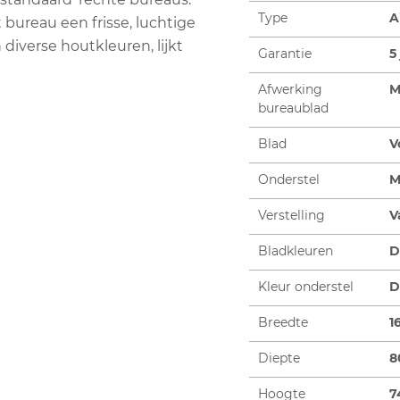
Type
A
bureau een frisse, luchtige
 diverse houtkleuren, lijkt
Garantie
5
Afwerking
M
bureaublad
Blad
V
Onderstel
M
Verstelling
V
Bladkleuren
D
Kleur onderstel
D
Breedte
1
Diepte
8
Hoogte
7