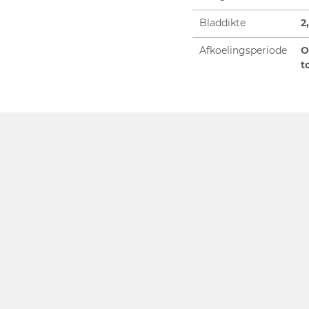
Bladdikte
2
Afkoelingsperiode
O
t