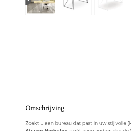
Omschrijving
Zoekt u een bureau dat past in uw stijlvolle 
Air van Narbutas
is nét even anders dan de 