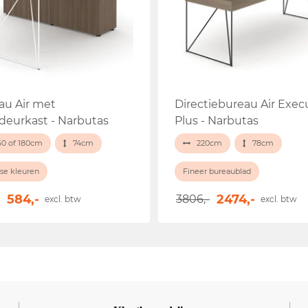
au Air met
Directiebureau Air Exec
ideurkast - Narbutas
Plus - Narbutas
60 of 180cm
74cm
220cm
78cm
se kleuren
Fineer bureaublad
584,-
2474,-
3806,-
excl. btw
excl. btw