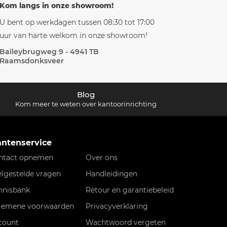
Kom langs in onze showroom!
U bent op werkdagen tussen 08:30 tot 17:00
uur van harte welkom in onze showroom!
Baileybrugweg 9 - 4941 TB
Raamsdonksveer
Blog
Kom meer te weten over kantoorinrichting
antenservice
ntact opnemen
Over ons
elgestelde vragen
Handleidingen
nnisbank
Retour en garantiebeleid
gemene voorwaarden
Privacyverklaring
count
Wachtwoord vergeten