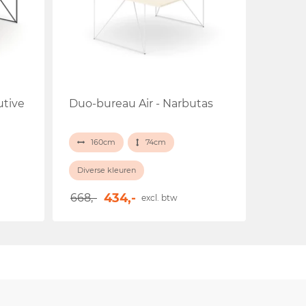
utive
Duo-bureau Air - Narbutas
160cm
74cm
Diverse kleuren
434,-
668,-
excl. btw