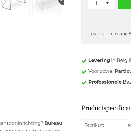
Levertijd:
circa 4-
Levering
in Belgi
Voor zowel
Partic
Professionele
Bez
Productspecificat
(kantoor)inrichting?
Bureau
Fabrikant
N
'standaard' rechte bureaus.