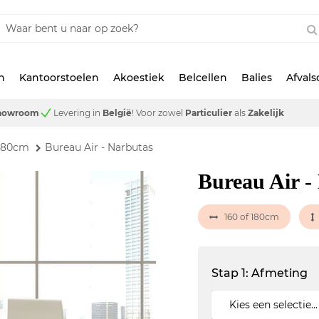
n
Kantoorstoelen
Akoestiek
Belcellen
Balies
Afval
showroom
Levering in
België
!
Voor zowel
Particulier
als
Zakelijk
x80cm
Bureau Air - Narbutas
Bureau Air -
160 of 180cm
Stap 1: Afmeting