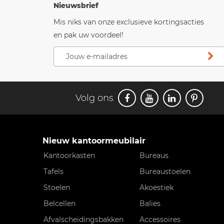
Nieuwsbrief
Mis niks van onze exclusieve kortingsacties
en pak uw voordeel!
Volg ons
Nieuw kantoormeubilair
Kantoorkasten
Bureaus
Tafels
Bureaustoelen
Stoelen
Akoestiek
Belcellen
Balies
Afvalscheidingsbakken
Accessoires