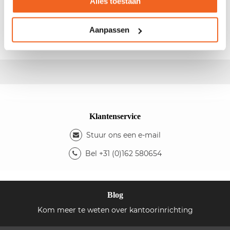
Alles toestaan
- Bureaustoel - Diverse instelmogelijkheden - Kleur
stoffering: rood - Kleur kruisvoet: zwart - Fabrikant:
Ahrend
- Type:
262
Aanpassen
Klantenservice
Stuur ons een e-mail
Bel +31 (0)162 580654
Blog
Kom meer te weten over kantoorinrichting