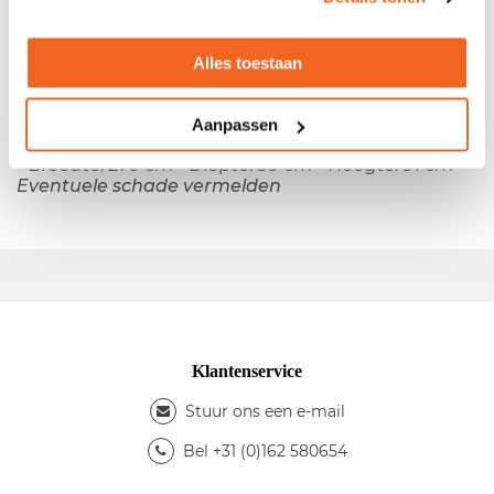
- Houten ombouw - Houten deuren - Indeling: 2
Alles toestaan
compartimenten en 4 legborden
Kleuren
- Kleur ombouw: noten - Kleur poten: chroom
Aanpassen
Afmetingen
- Breedte: 270 cm - Diepte: 50 cm - Hoogte: 91 cm
Eventuele schade vermelden
Klantenservice
Stuur ons een e-mail
Bel +31 (0)162 580654