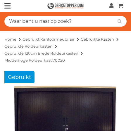
Home
Gebruikt Kantoormeubilair
Gebruikte Kasten
Gebruikte Roldeurkasten
Gebruikte 120cm Brede Roldeurkasten
Middelhoge Roldeurkast 70020
Gebruikt