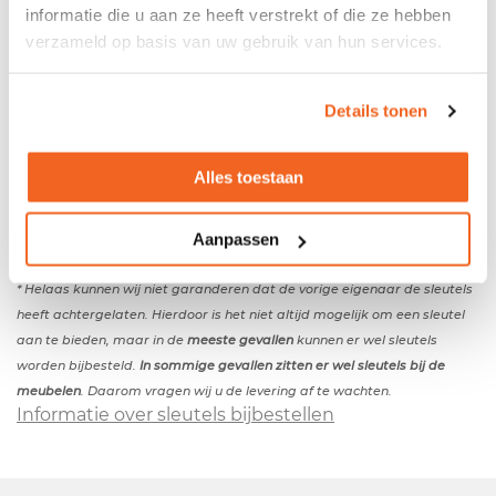
informatie die u aan ze heeft verstrekt of die ze hebben
verzameld op basis van uw gebruik van hun services.
Gebruikte middelhoge zwarte roldeurkast met ahorn
topblad
Details tonen
- Metalen omhuizing - Indeling: 2 legborden - De
kast wordt zonder sleutel(s) geleverd
*
Kleuren
Alles toestaan
- Kleur topblad: ahorn - Kleur kast: zwart - Kleur
roldeur: zwart
Aanpassen
Afmeting
- Breedte: 120cm - Diepte: 42cm - Hoogte: 108cm
* Helaas kunnen wij niet garanderen dat de vorige eigenaar de sleutels
heeft achtergelaten. Hierdoor is het niet altijd mogelijk om een sleutel
aan te bieden, maar in de
meeste gevallen
kunnen er wel sleutels
worden bijbesteld.
In sommige gevallen zitten er wel sleutels bij de
meubelen
. Daarom vragen wij u de levering af te wachten.
Informatie over sleutels bijbestellen