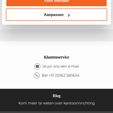
Alles toestaan
- Afm.:200x180/80cm (bxd) - Rechts model - Hoogte
instelbaar - Kleur blad: ahorn - Kleur onderstel:
antraciet
Aanpassen
Klantenservice
Stuur ons een e-mail
Bel +31 (0)162 580654
Blog
Kom meer te weten over kantoorinrichting