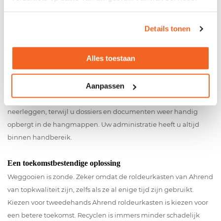
Details tonen
Berg documenten en kantoorspullen veilig op
Doordat de kasten zijn voorzien van een sterke ombouw en
Alles toestaan
afsluiting met deuren, bergt u zonder problemen uw spullen
veilig op. Sommige kasten kunnen zelfs op slot. De indeling van
Aanpassen
de kast is per soort verschillend. Zo zijn er Ahrend roldeurkasten
met legborden of hangmappen. Op legborden kunt u spullen
neerleggen, terwijl u dossiers en documenten weer handig
opbergt in de hangmappen. Uw administratie heeft u altijd
binnen handbereik.
Een toekomstbestendige oplossing
Weggooien is zonde. Zeker omdat de roldeurkasten van Ahrend
van topkwaliteit zijn, zelfs als ze al enige tijd zijn gebruikt.
Kiezen voor tweedehands Ahrend roldeurkasten is kiezen voor
een betere toekomst. Recyclen is immers minder schadelijk