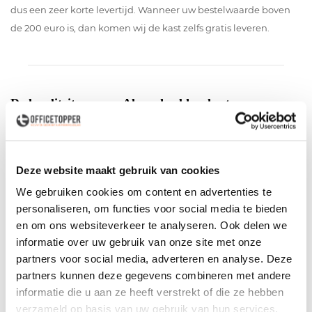
dus een zeer korte levertijd. Wanneer uw bestelwaarde boven
de 200 euro is, dan komen wij de kast zelfs gratis leveren.
De kwaliteit van een Ahrend roldeurkast
Zoals hierboven al gezegd is, zijn de kasten van Ahrend solide
en erg duurzaam. Dit betekent niet dat wij weleens een kast
binnenkrijgen die niet door de keuring komt. Alle meubelen
Deze website maakt gebruik van cookies
die met een in- of opkoop binnenkomen worden door onze
We gebruiken cookies om content en advertenties te
monteurs technisch nagekeken.
personaliseren, om functies voor social media te bieden
en om ons websiteverkeer te analyseren. Ook delen we
Mocht er iets ontbreken of kapot zijn dan kunnen wij door het
informatie over uw gebruik van onze site met onze
jarenlang recyclen en hergebruiken van kasten putten uit een
partners voor social media, adverteren en analyse. Deze
grote voorraad reserve-onderdelen. Zo hoeven wij nooit een
partners kunnen deze gegevens combineren met andere
kast weg te gooien.
informatie die u aan ze heeft verstrekt of die ze hebben
verzameld op basis van uw gebruik van hun services.