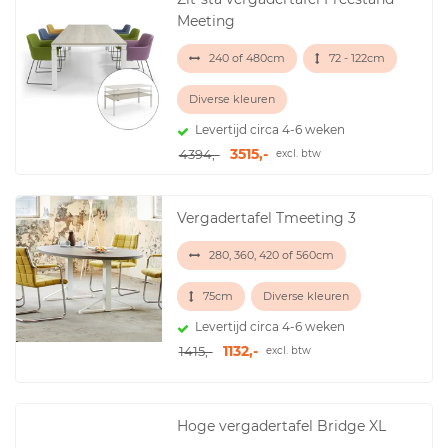
Meeting
240 of 480cm
72 - 122cm
Diverse kleuren
Levertijd circa 4-6 weken
3515,-
4394,-
excl. btw
Vergadertafel Tmeeting 3
280, 360, 420 of 560cm
75cm
Diverse kleuren
Levertijd circa 4-6 weken
1132,-
1415,-
excl. btw
Hoge vergadertafel Bridge XL