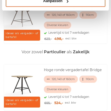
Hoge vierkante vergadertafel
Aanpassen
Bridge
120, 140 of 160cm
110cm
Diverse kleuren
Levertijd 4 tot 7 werkdagen
Ideaal als vergader- of
bartafel
498,-
623,-
excl. btw
Voor zowel
Particulier
als
Zakelijk
Hoge ronde vergadertafel Bridge
120, 140 of 160cm
110cm
Diverse kleuren
Levertijd 4 tot 7 werkdagen
Ideaal als vergader- of
524,-
655,-
excl. btw
bartafel