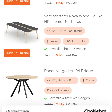
Made in Europe
861,-
1324,-
excl. btw
Vergadertafel Nova Wood Deluxe
HPL Fenix - Narbutas
120, 180, 240 of 280cm
74cm
HPL Fenix blad
Levertijd circa 4-6 weken
Made in Europe
917,-
1410,-
excl. btw
Ronde vergadertafel Bridge
120, 140 of 160cm
75cm
Diverse kleuren
Levertijd 4 tot 7 werkdagen
399,-
499,-
excl. btw