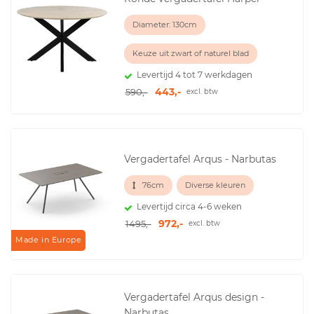
Diameter: 130cm
Keuze uit zwart of naturel blad
Levertijd 4 tot 7 werkdagen
443,-
590,-
excl. btw
Vergadertafel Arqus - Narbutas
76cm
Diverse kleuren
Levertijd circa 4-6 weken
972,-
1495,-
excl. btw
Made in Europe
Vergadertafel Arqus design -
Narbutas