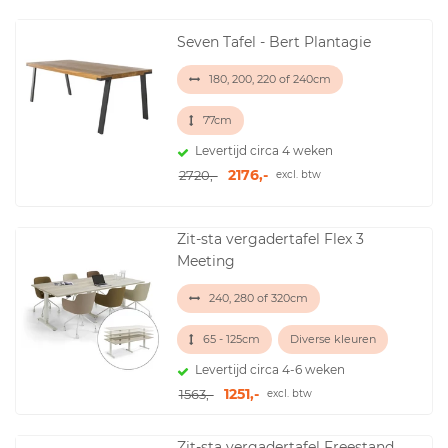
Seven Tafel - Bert Plantagie
180, 200, 220 of 240cm
77cm
Levertijd circa 4 weken
2176,-
2720,-
excl. btw
Zit-sta vergadertafel Flex 3
Meeting
240, 280 of 320cm
65 - 125cm
Diverse kleuren
Levertijd circa 4-6 weken
1251,-
1563,-
excl. btw
Zit-sta vergadertafel Freestand