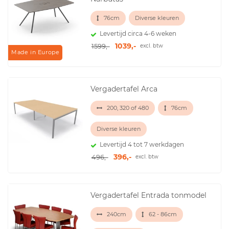
76cm
Diverse kleuren
Levertijd circa 4-6 weken
1039,-
1599,-
excl. btw
Made in Europe
Vergadertafel Arca
200, 320 of 480
76cm
Diverse kleuren
Levertijd 4 tot 7 werkdagen
396,-
496,-
excl. btw
Vergadertafel Entrada tonmodel
240cm
62 - 86cm