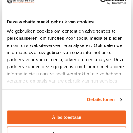
Vierkante vergadertafel Bridge
Deze website maakt gebruik van cookies
120, 140 of 160cm
75cm
We gebruiken cookies om content en advertenties te
Diverse kleuren
personaliseren, om functies voor social media te bieden
en om ons websiteverkeer te analyseren. Ook delen we
Levertijd 4 tot 7 werkdagen
informatie over uw gebruik van onze site met onze
374,-
468,-
excl. btw
partners voor social media, adverteren en analyse. Deze
partners kunnen deze gegevens combineren met andere
informatie die u aan ze heeft verstrekt of die ze hebben
Vergadertafel Bridge XL
verzameld op basis van uw gebruik van hun services.
240, 320, 360 of 480cm
75cm
Diepte: 120 of 160cm
Details tonen
Levertijd 4 tot 7 werkdagen
546,-
682,-
excl. btw
Onze officetopper
Alles toestaan