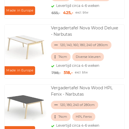
Levertijd circa 4-6 weken
Made in Europe
425,-
655,-
excl. btw
Vergadertafel Nova Wood Deluxe
- Narbutas
120, 140, 160, 180, 240 of 280cm
74cm
Diverse kleuren
Levertijd circa 4-6 weken
Made in Europe
518,-
798,-
excl. btw
Vergadertafel Nova Wood HPL
Fenix - Narbutas
120, 180, 240 of 280cm
74cm
HPL Fenix
Levertijd circa 4-6 weken