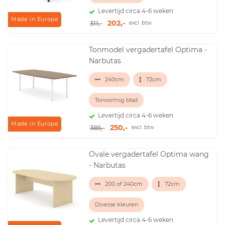
Levertijd circa 4-6 weken
Made in Europe
202,-
311,-
excl. btw
Tonmodel vergadertafel Optima -
Narbutas
240cm
72cm
Tonvormig blad
Levertijd circa 4-6 weken
Made in Europe
250,-
385,-
excl. btw
Ovale vergadertafel Optima wang
- Narbutas
200 of 240cm
72cm
Diverse kleuren
Levertijd circa 4-6 weken