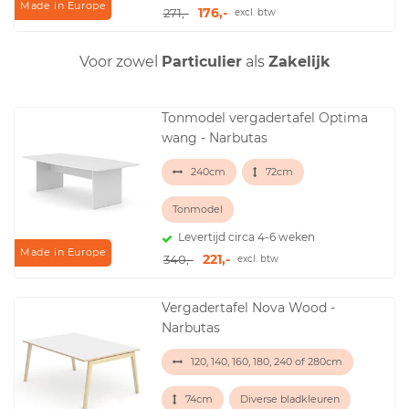
Made in Europe
176,-
271,-
excl. btw
Voor zowel
Particulier
als
Zakelijk
Tonmodel vergadertafel Optima
wang - Narbutas
240cm
72cm
Tonmodel
Levertijd circa 4-6 weken
Made in Europe
221,-
340,-
excl. btw
Vergadertafel Nova Wood -
Narbutas
120, 140, 160, 180, 240 of 280cm
74cm
Diverse bladkleuren