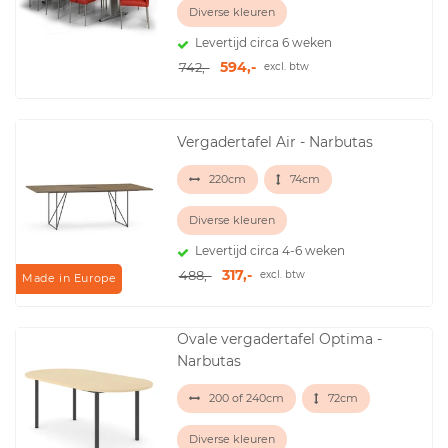
Diverse kleuren
Levertijd circa 6 weken
594,-
742,-
excl. btw
Vergadertafel Air - Narbutas
220cm
74cm
Diverse kleuren
Levertijd circa 4-6 weken
317,-
488,-
excl. btw
Made in Europe
Ovale vergadertafel Optima -
Narbutas
200 of 240cm
72cm
Diverse kleuren