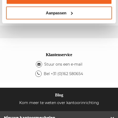
- Gebruikte vergadertafel - Afm.: 280x140x75cm
(bxdxh) - Palisander blad - Type:
Tertio
Aanpassen
Klantenservice
Stuur ons een e-mail
Bel +31 (0)162 580654
Blog
Kom meer te weten over kantoorinrichting
Nieuwe kantoormeubelen