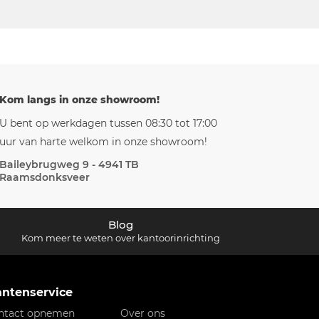
Kom langs in onze showroom!
U bent op werkdagen tussen 08:30 tot 17:00
uur van harte welkom in onze showroom!
Baileybrugweg 9 - 4941 TB
Raamsdonksveer
Blog
Kom meer te weten over kantoorinrichting
antenservice
ntact opnemen
Over ons