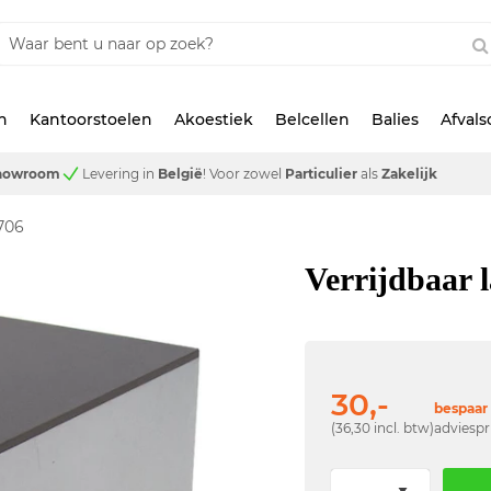
n
Kantoorstoelen
Akoestiek
Belcellen
Balies
Afval
showroom
Levering in
België
!
Voor zowel
Particulier
als
Zakelijk
1706
Verrijdbaar 
30,-
bespaar 
(36,30 incl. btw)
adviespr