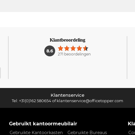
Klantbeoordeling
1
8.6
271 beoordelingen
Klantenservice
Tel:
+31(0)162 580654
of
klantenservice@officetopper.com
Gebruikt kantoormeubilair
Kl
Gebruikte Kantoorkasten
Gebruikte Bureaus
Co