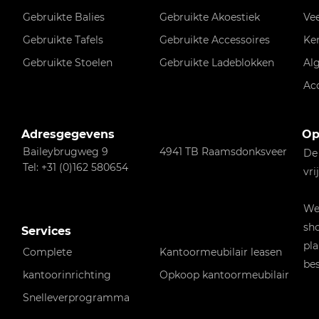
Gebruikte Balies
Gebruikte Akoestiek
Ve
Gebruikte Tafels
Gebruikte Accessoires
Ke
Gebruikte Stoelen
Gebruikte Ladeblokken
Al
Ac
Adresgegevens
Op
Baileybrugweg 9
4941 TB Raamsdonksveer
De
Tel: +31 (0)162 580654
vri
Wen
sho
Services
pla
Complete
Kantoormeubilair leasen
bes
kantoorinrichting
Opkoop kantoormeubilair
Snelleverprogramma