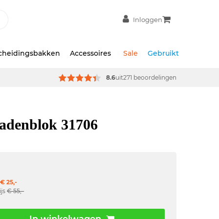
Inloggen
scheidingsbakken
Accessoires
Sale
Gebruikt
8.6
uit
271 beoordelingen
ladenblok 31706
€ 25,-
ijs
€ 55,-